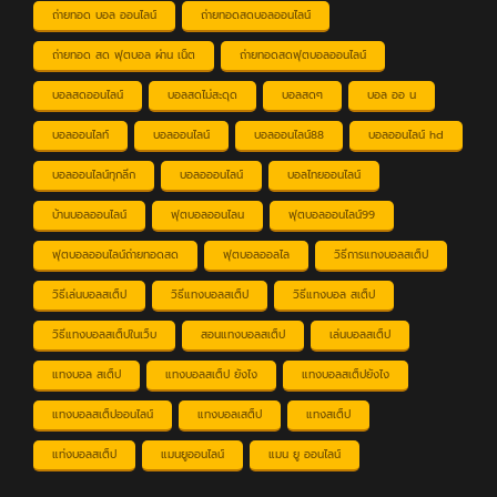
ถ่ายทอด บอล ออนไลน์
ถ่ายทอดสดบอลออนไลน์
ถ่ายทอด สด ฟุตบอล ผ่าน เน็ต
ถ่ายทอดสดฟุตบอลออนไลน์
บอลสดออนไลน์
บอลสดไม่สะดุด
บอลสดๆ
บอล ออ น
บอลออนไลท์
บอลออนไลน์
บอลออนไลน์88
บอลออนไลน์ hd
บอลออนไลน์ทุกลีก
บอลอออนไลน์
บอลไทยออนไลน์
บ้านบอลออนไลน์
ฟุตบอลออนไลน
ฟุตบอลออนไลน์99
ฟุตบอลออนไลน์ถ่ายทอดสด
ฟุตบอลออลไล
วิธีการแทงบอลสเต็ป
วิธีเล่นบอลสเต็ป
วิธีแทงบอลสเต็ป
วิธีแทงบอล สเต็ป
วิธีแทงบอลสเต็ปในเว็บ
สอนแทงบอลสเต็ป
เล่นบอลสเต็ป
แทงบอล สเต็ป
แทงบอลสเต็ป ยังไง
แทงบอลสเต็ปยังไง
แทงบอลสเต็ปออนไลน์
แทงบอลเสต็ป
แทงสเต็ป
แท่งบอลสเต็ป
แมนยูออนไลน์
แมน ยู ออนไลน์