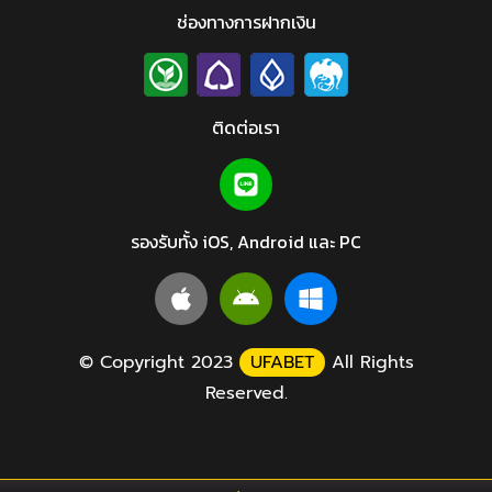
ช่องทางการฝากเงิน
ติดต่อเรา
รองรับทั้ง iOS, Android และ PC
© Copyright 2023
UFABET
All Rights
Reserved.