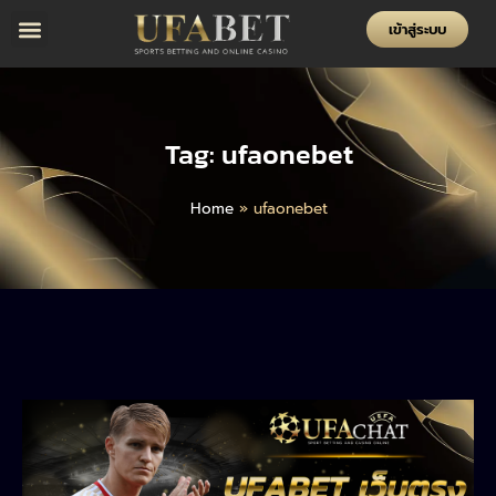
เข้าสู่ระบบ
Tag: ufaonebet
Home
»
ufaonebet