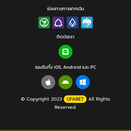
ช่องทางการฝากเงิน
ติดต่อเรา
รองรับทั้ง iOS, Android และ PC
© Copyright 2023
UFABET
All Rights
Reserved.