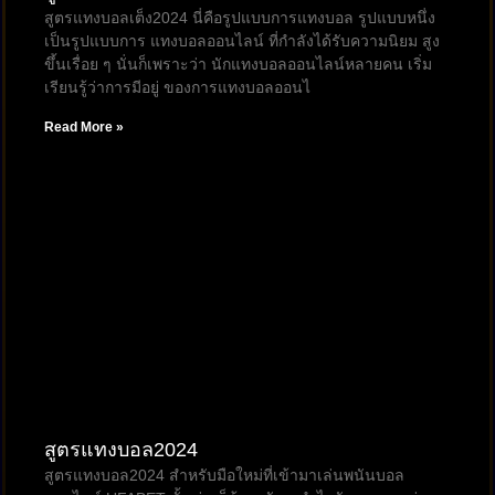
สูตรแทงบอลเต็ง2024 นี่คือรูปแบบการแทงบอล รูปแบบหนึ่ง
เป็นรูปแบบการ แทงบอลออนไลน์ ที่กำลังได้รับความนิยม สูง
ขึ้นเรื่อย ๆ นั่นก็เพราะว่า นักแทงบอลออนไลน์หลายคน เริ่ม
เรียนรู้ว่าการมีอยู่ ของการแทงบอลออนไ
Read More »
สูตรแทงบอล2024
สูตรแทงบอล2024 สำหรับมือใหม่ที่เข้ามาเล่นพนันบอล