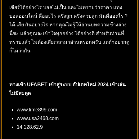
เชียร์ได้อย่างไร บอลไม่เป็น และไม่ทราบว่าราคา
แทง
บอลออนไลน์
คืออะไร ครึ่งลูก,ครึ่งควบลูก มันคืออะไร ?
ได้-เสีย กันอย่างไร หากคุณไม่รู้ให้อ่านบทความข้างล่าง
นี้ซะ แล้วคุณจะเข้าใจทุกอย่าง ได้อย่างดี สำหรับท่านที่
ทราบแล้ว ไม่ต้องเสียเวลามาอ่านหรอกครับ แต่ถ้าอยากดู
ก็ไม่ว่ากัน
ทางเข้า
UFABET เข้าสู่ระบบ
อัปเดทใหม่ 2024 เข้าเล่น
ไม่มีสะดุด
www.time899.com
www.usa2468.com
14.128.62.9