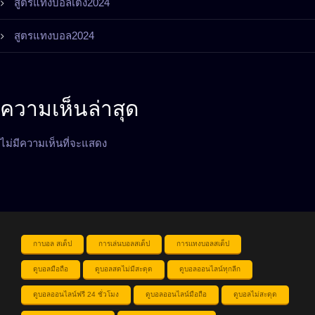
สูตรแทงบอลเต็ง2024
สูตรแทงบอล2024
ความเห็นล่าสุด
ไม่มีความเห็นที่จะแสดง
กาบอล สเต็ป
การเล่นบอลสเต็ป
การแทงบอลสเต็ป
ดูบอลมือถือ
ดูบอลสดไม่มีสะดุด
ดูบอลออนไลน์ทุกลีก
ดูบอลออนไลน์ฟรี 24 ชั่วโมง
ดูบอลออนไลน์มือถือ
ดูบอลไม่สะดุด