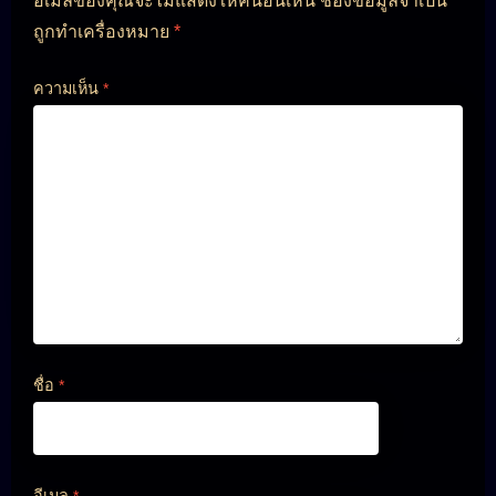
อีเมลของคุณจะไม่แสดงให้คนอื่นเห็น
ช่องข้อมูลจำเป็น
ถูกทำเครื่องหมาย
*
ความเห็น
*
ชื่อ
*
อีเมล
*