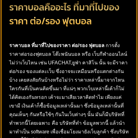
ราคาบอลคืออะไร ที่มาที่ไปของ
ราคา ต่อ/รอง ฟุตบอล
ราคาบอล ที่มาที่ไปของราคา ต่อ/รอง ฟุตบอล
การตั้ง
ราคาต่อรองฟุตบอล โต๊ะพนันบอล หรือ เว็บกีฬาออนไลน์
ไม่ว่าเว็บไหน เช่น
UFACHAT
,
ยูฟ่า คาสิโน
นั้น จะมีราคา
ต่อ/รอง ของแต่ละเว็บ ซึ่งอาจจะเหมือนหรือแตกต่างกัน
บ้าง เคยสงสัยกันบ้างหรือไม่ว่า ราคาเหล่านี้มาจากไหน
ใครกันที่เป็นคนคิดขึ้นมา ที่แน่ๆ พวกเว็บเหล่านี้เค้าก็ไม่
ได้คิดเองกันหรอก เค้าจะมาเสียเวลาคิดทำไม เพียงแค่
เขามี เงินเค้าก็ซื้อข้อมูลเหล่านั้นมา ซึ่งข้อมูลเหล่านั้นที่
คุณเห็นๆ กันหรือใช้ๆ กันในเว็บต่างๆ นั้น มันก็มีบริษัทที่
ทำพวกนี้โดยเฉพาะ คือ บริษัทที่ทำ ข้อมูลพวกนี้ แล้วนำ
มาทำเป็น software เพื่อเชื่อมโยงมายังเว็บลูกค้า ซึ่งบริษัท