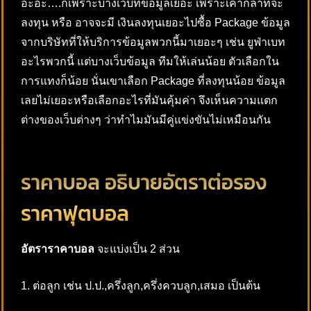
อะอะ….ก็เพราะบางเว็บที่ข้อมูลเยอะ เพราะเค้ากล้าที่จะ
ลงทุน หรือ อาจจะมี เงินลงทุนเยอะไปซื้อ Package ข้อมูล
จากบริษัทที่ให้บริการข้อมูลพวกนี้มาเยอะๆ เช่น
ยูฟ่าเบท
อะไรพวกนี้ แต่บางเว็บข้อมูล ทีมให้เล่นน้อย ตัวเลือกใน
การแทงก็น้อย นั่นเขาเลือก Package ที่ลงทุนน้อย ข้อมูล
เลยไม่เยอะหรือเลือกอะไรที่มันคุ้มค่า จึงเห็นความแตก
ต่างของเว็บต่างๆ ว่าทำไมมันมีคู่แข่งขันไม่เหมือนกัน
ราคาบอล อธิบายอัตราต่อรอง
ราคาฟุตบอล
อัตราราคาบอล
จะแบ่งเป็น 2 ส่วน
1. ต่อลูก เช่น ป.ป.,ครึ่งลูก,ครึ่งควบลูก,เสมอ เป็นต้น