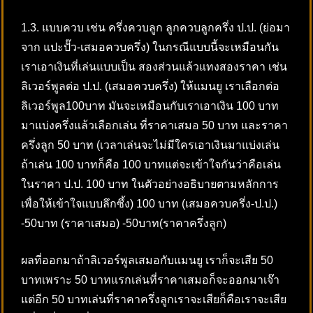
1.3. แบบควบ เช่น ครึ่งควบลูก ลูกควบลูกครึ่ง ป.ป. (ย่อมา
จาก แปะปั๊ว-เสมอควบครึ่ง) ในกรณีแบบนี้จะเหมือนกัน
เราเอาเงินที่เล่นแบบเป็น สองส่วนแล้วแทงสองราคา เช่น
ลิเวอร์พูลต่อ ป.ป. (เสมอควบครึ่ง) ให้แมนยู เราเลือกต่อ
ลิเวอร์พูล100บาท มันจะเหมือนกับเราเอาเงิน 100 บาท
มาแบ่งครึ่งแล้วเลือกเล่น ที่ราคาเสมอ 50 บาท และราคา
ครึ่งลูก 50 บาท (เวลาเล่นจะไม่มีใครเอาเงินมาแบ่งเล่น
ถ้าเล่น 100 บาทก็คือ 100 บาทแต่จะเข้าใจกันว่าคือเล่น
ในราคา ป.ป. 100 บาท ในตัวอย่างอธิบายตามหลักการ
เพื่อให้เข้าใจแบบลึกซึ้ง) 100 บาท (เสมอควบครึ่ง-ป.ป.)
-50บาท (ราคาเสมอ) -50บาท(ราคาครึ่งลูก)
ผลที่ออกมาถ้าลิเวอร์พูลเสมอกับแมนยู เราก็จะเสีย 50
บาทเพราะ 50 บาทแรกเล่นที่ราคาเสมอก็จะออกมาเจ๊า
แต่อีก 50 บาทเล่นที่ราคาครึ่งลูกเราจะเสียก็คือเราจะเสีย