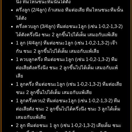
นึง ทีมไหนชนะทีมนั้นได้ตัง
ครึ่งลูก (2/4ลูก) ถ้าเสมอ ทีมต่อเสีย ทีมไหนชนะทีมนั้น
ได้ตัง
ครึ่งควบลูก (3/4ลูก) ทีมต่อชนะ1ลูก (เช่น 1-0,2-1,3-2)
ได้ตังครึ่งนึง ชนะ 2 ลูกขึ้นไปได้เต็ม เสมอกับแพ้เสีย
1 ลูก (4/4ลูก) ทีมต่อชนะ1ลูก (เช่น 1-0,2-1,3-2) เจ๊า
กัน ชนะ 2 ลูกขึ้นไปได้เต็ม เสมอกับแพ้เสีย
1 ควบลูกครึ่ง ทีมต่อชนะ1ลูก (เช่น 1-0,2-1,3-2) ทีม
ต่อเสียตังครึ่งนึง ชนะ 2 ลูกขึ้นไปได้เต็ม เสมอกับแพ้
เสีย
1 ลูกครึ่ง ทีมต่อชนะ1ลูก (เช่น 1-0,2-1,3-2) ทีมต่อเสีย
ชนะ 2 ลูกขึ้นไปได้เต็ม เสมอกับแพ้เสีย
1 ลูกครึ่งควบ2 ทีมต่อชนะ1ลูก (เช่น 1-0,2-1,3-2) ทีม
ต่อเสียตัง ชนะ 2 ลูกขึ้นไปได้ครึ่งนึง ชนะ 3 ลูกได้เต็ม
เสมอกับแพ้เสีย
2 ลูก ทีมต่อชนะ 1 ลูก (เช่น 1-0,2-1,3-2) เสียเต็ม ชนะ