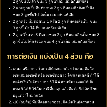
2 ลูกขึ้นไปเจ๊า ชนะ 3 ลูกได้เต็ม เสมอกับแพ้เสีย
2 ควบลูกครึ่ง ทีมต่อชนะ 2 ลูก ทีมต่อเสียตังครึ่งนึง
ชนะ 3 ลูกขึ้นไปได้เต็ม เสมอกับแพ้เสีย
2 ลูกครึ่ง ทีมต่อชนะ 1 หรือ 2 ลูก ทีมต่อเสียเต็ม ชนะ
3 ลูกขึ้นไปได้เต็ม เสมอกับแพ้เสีย
2 ลูกครึ่งควบ 3 ทีมต่อชนะ 2 ลูก ทีมต่อเสียเต็ม ชนะ 3
ลูกขึ้นไปได้ครึ่งนึง ชนะ 4 ลูกได้เต็ม เสมอกับแพ้เสีย
การต่อเงิน แบ่งเป็น 4 ส่วน คือ
เสมอ หรือ ขาว ในกรณีต้องบอกด้วยว่าเสมอทีมใด
เช่นเสมอเชลซี หรือ เชลซีต่อขาว ใครเล่นเชลซี ถ้าได้
จะคิดเงินในอัตราแทง 5 ได้ 4 ส่วนทีมรองจะได้เต็ม
แทง 5 ได้ 5 ใช้ในกรณีที่ต่อลูกแล้วทีมต่อยังได้เปรียบ
อยู่แต่ว่าไม่มากนัก
-10 (ลบสิบ) ทีมที่ต่อและรองจะคิดเงินในอัตราส่วน