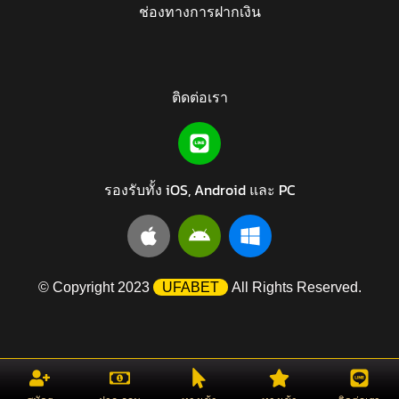
ช่องทางการฝากเงิน
ติดต่อเรา
รองรับทั้ง iOS, Android และ PC
© Copyright 2023
UFABET
All Rights Reserved.