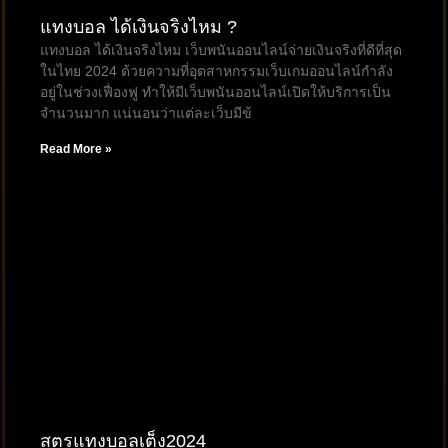
แทงบอล ได้เงินจริงไหม ?
แทงบอล ได้เงินจริงไหม เว็บพนันออนไลน์จ่ายเงินจริงที่ดีที่สุด
ในไทย 2024 ด้วยความที่อุตสาหกรรมเว็บเกมออนไลน์กำลัง
อยู่ในช่วงเฟื่องฟู ทำให้มีเว็บพนันออนไลน์เปิดให้บริการเป็น
จำนวนมาก แน่นอนว่าแต่ละเว็บมีข้
Read More »
สูตรแทงบอลเต็ง2024