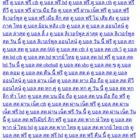
ฟรี
ดู บอล ฟรี cth
ดู บอล ฟรี hd
ดู บอล ฟรี ดู บอล cth
ดู บอล ฟรี
ทีวี
ดู บอล ฟรี ผ่าน มือ ถือ
ดู บอล ฟรี ผ่าน เน็ต ฟรี
ดู บอล ฟรี
ลิเวอร์พูล
ดู บอล ฟรี เมีย ลีก สด
ดู บอล ฟรี ไม่ เสีย ตัง
ดู บอล
ภาค ไทย
ดู บอล ย้อน หลัง cth
ดู บอล ล
ดู บอล ล ออนไลน์
ดู
บอล ล่าสุด
ดู บอล ลิ้ ง
ดู บอล ลิเวอร์พูล ล่าสุด
ดู บอล ลิเวอร์พูล
สด วัน นี้
ดู บอล ลิเวอร์พูล ออนไลน์
ดู บอล วัน นี้ ฟรี
ดู บอล สก
ดู บอล สด
ดู บอล สด 666
ดู บอล สด cth 4
ดู บอล สด cth 5
ดู บอล
สด hd cth
ดู บอล สด hd พากย์ ไทย
ดู บอล สด hd ฟรี
ดู บอล สด
hd วัน นี้
ดู บอล สด ohoball
ดู บอล สด sbo
ดู บอล สด ฃ
ดู บอล
สด คอม
ดู บอล สด คืน นี้ ฟรี
ดู บอล สด ด
ดู บอล สด ดู บอล
ออนไลน์ ดู บอล ผ่าน เน็ต
ดู บอล สด ทาง มือ ถือ
ดู บอล สด ทีวี
ออนไลน์
ดู บอล สด ทุก คู่
ดู บอล สด ทุก คู่ วัน นี้
ดู บอล สด ทุก
ลีก ทั่ว โลก
ดู บอล สด บน มือ ถือ
ดู บอล สด บน มือ ถือ ฟรี
ดู
บอล สด ผ่าน เน็ต cth
ดู บอล สด ผ่าน เน็ต ฟรี
ดู บอล สด ผ่าน
เน็ต ฟรี hd
ดู บอล สด ผ่าน เน็ต ฟรี วัน นี้
ดู บอล สด ผ่าน เน็ต วัน
นี้
ดู บอล สด พรีเมียร์ ลีก ฟรี
ดู บอล สด พาก ษ์ ไทย
ดู บอล สด
พาก ษ์ ไทย hd
ดู บอล สด พาก ไทย
ดู บอล สด พากย์ ไทย cth
ดู
บอล สด ฟรี
ดู บอล สด ฟรี hd
ดู บอล สด ฟรี คืน นี้
ดู บอล สด ฟรี