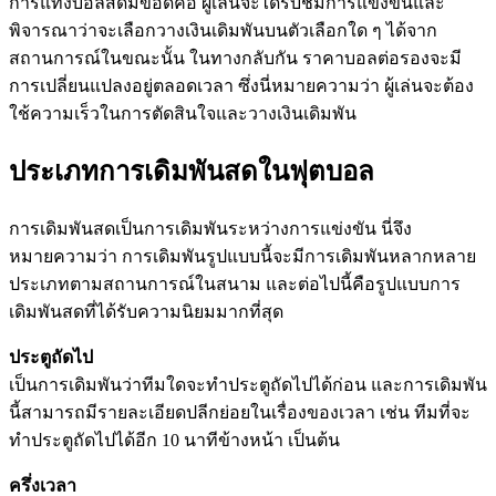
การแทงบอลสดมีข้อดีคือ ผู้เล่นจะได้รับชมการแข่งขันและ
พิจารณาว่าจะเลือกวางเงินเดิมพันบนตัวเลือกใด ๆ ได้จาก
สถานการณ์ในขณะนั้น ในทางกลับกัน ราคาบอลต่อรองจะมี
การเปลี่ยนแปลงอยู่ตลอดเวลา ซึ่งนี่หมายความว่า ผู้เล่นจะต้อง
ใช้ความเร็วในการตัดสินใจและวางเงินเดิมพัน
ประเภทการเดิมพันสดในฟุตบอล
การเดิมพันสดเป็นการเดิมพันระหว่างการแข่งขัน นี่จึง
หมายความว่า การเดิมพันรูปแบบนี้จะมีการเดิมพันหลากหลาย
ประเภทตามสถานการณ์ในสนาม และต่อไปนี้คือรูปแบบการ
เดิมพันสดที่ได้รับความนิยมมากที่สุด
ประตูถัดไป
เป็นการเดิมพันว่าทีมใดจะทำประตูถัดไปได้ก่อน และการเดิมพัน
นี้สามารถมีรายละเอียดปลีกย่อยในเรื่องของเวลา เช่น ทีมที่จะ
ทำประตูถัดไปได้อีก 10 นาทีข้างหน้า เป็นต้น
ครึ่งเวลา