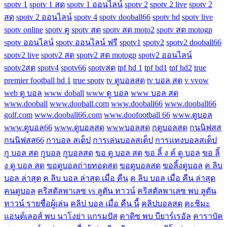
spotv 1
spotv 1 สด
spotv 1 ออนไลน์
spotv 2
spotv 2 live
spotv 2
สด
spotv 2 ออนไลน์
spotv 4
spotv dooball66
spotv hd
spotv live
spotv online
spotv ดู
spotv สด
spotv สด moto2
spotv สด motogp
spotv ออนไลน์
spotv ออนไลน์ ฟรี
spotv1
spotv2
spotv2 dooball66
spotv2 live
spotv2 สด
spotv2 สด motogp
spotv2 ออนไลน์
spotv2สด
spotv4
spotv66
spotvสด
tpf hd 1
tpf hd1
tpf hd2
true
premier football hd 1
true spotv
tv ดูบอลสด
tv บอล สด
v vvow
web ดู บอล
www doball
www ดู บอล
www บอล สด
www.dooball
www.dooball.com
www.dooball66
www.dooball66
golf.com
www.dooball66.com
www.doofootball 66
www.ดูบอล
www.ดูบอล66
www.ดูบอลสด
wwwบอลสด
กดูบอลสด
กนนิฟสส
กนนิฟสส66
กาบอล สเต็ป
การเล่นบอลสเต็ป
การแทงบอลสเต็ป
กู บอล สด
กูบอล
กูบอลสด
ขอ ดู บอล สด
ขอ ลิ้ ง ค์ ดู บอล
ขอ ลิ้
ง ดู บอล สด
ขอดูบอลถ่ายทอดสด
ขอดูบอลสด
ขอลิ้งดูบอล
ค ลิบ
บอล ล่าสุด
ค ลิบ บอล ล่าสุด เมื่อ คืน
ค ลิบ บอล เมื่อ คืน ล่าสุด
คนดูบอล
คริสตัลพาเลซ vs ลูตัน ทาวน์
คริสตัลพาเลซ พบ ลูตัน
ทาวน์ รายชื่อผู้เล่น
คลิป บอล เมื่อ คืน นี้
คลิปบอลสด
คะชิมะ
แอนต์เลอส์ พบ นาโงย่า แกรมปัส
คาดิซ พบ บียาร์เรอัล
คาราบัค