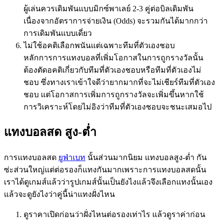
ผู้เล่นควรเดิมพันแบบมิกซ์พาเลย์ 2-3 คู่ต่อบิลเดิมพัน
เนื่องจากอัตราการจ่ายเงิน (Odds) จะรวมกันได้มากกว่า
การเดิมพันแบบเดี่ยว
ไม่ใช้อคติเลือกพนันแต่เฉพาะทีมที่ตัวเองชอบ
หลักการการแทงบอลที่เพิ่มโอกาสในการถูกรางวัลนั้น
ต้องตัดอคติเกี่ยวกับทีมที่ตัวเองชอบหรือทีมที่ตัวเองไม่
ชอบ ซึ่งทางเราเข้าใจดีว่ายากมากที่จะไม่เชียร์ทีมที่ตัวเอง
ชอบ แต่โอกาสการเพิ่มการถูกรางวัลจะเพิ่มขึ้นหากใช้
การวิเคราะห์โดยไม่อิงว่าทีมที่ตัวเองชอบจะชนะเสมอไป
แทงบอลสด สูง-ต่ำ
การแทงบอลสด
ยูฟ่าเบท
นั้นส่วนมากนิยม แทงบอลสูง-ต่ำ กัน
ซ่ะส่วนใหญ่แต่ต่อรองก็แทงกันมากเพราะการแทงบอลสดนั้น
เราได้ดูเกมส์แล้วว่ารูปเกมส์นั้นเป็นยังไงแล้วจึงเลือกแทงนั้นเอง
แล้วจะดูยังไงว่าคู่นี้น่าแทงฝั่งไหน
ดูราคาเปิดก่อนว่าฝั่งไหนต่อรองเท่าไร แล้วดูราค่าก่อน