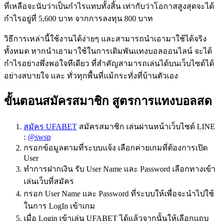
ที่เหลือจะนับว่าเป็นกำไรแทบทั้งสิ้น เท่ากับว่าโอกาสสูงสุดจะได้
กำไรอยู่ที่ 5,600 บาท จากการลงทุน 800 บาท
วิธีการเหล่านี้ใช้งานได้ง่ายๆ และสามารถนำเอามาใช้ได้จริง
ทั้งหมด หากนำเอามาใช้ในการเดิมพันแทงบอลออนไลน์ จะได้
กำไรอย่างพึ่งพอใจทีเดียว ที่สำคัญสามารถเล่นได้บนเว็บไซต์ได้
อย่างสบายใจ และ ทั่วทุกพื้นที่แม้กระทั่งที่บ้านตัวเอง
ขั้นตอนสมัครสมาชิก
สูตรการแทงบอลสด
สมัคร UFABET
สมัครสมาชิก เล่นผ่านหน้าเว็บไซต์ LINE
:
@swsp
กรอกข้อมูลตามที่ระบบแจ้ง เลือกค่ายเกมที่ต้องการเปิด
User
ทำการฝากเงิน รับ User Name และ Password เลือกทางเข้า
เล่นเว็บที่สมัคร
กรอก User Name และ Password ที่ระบบให้เพื่อจะนำไปใช้
ในการ LogIn เข้าเกม
เมื่อ Login เข้าเล่น UFABET ได้แล้วจากนั้นให้เลือกแถบ