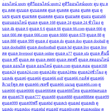
ออนไลน์ spotv
ดูทีวีออนไลน์ spotv2
ดูทีวีออนไลน์spotv
ดูบ
ดูบ ล
ดูบ ลสด
ดูบบอล
ดูบบอลสด
ดูบล
ดูบลสด
ดูบลอ
ดูบสด
ดูบอ
ดู
บอฃ
ดูบอช
ดูบอชสด
ดูบอดสด
ดูบอน
ดูบอนสด
ดูบอบ
ดูบอบ66
ดูบอบออนไลน์
ดูบอล
ดูบอล 168
ดูบอล 24
ดูบอล 24 ชั่วโมง
ดู
บอล 4k
ดูบอล 6
ดูบอล 6 6
ดูบอล 66
ดูบอล 66.com
ดูบอล 666
ดู
บอล 666 สด
ดูบอล 666.com
ดูบอล 6666
ดูบอล 678
ดูบอล 88
ดู
บอล 888
ดูบอล 999
ดูบอล d
ดูบอล do
ดูบอล doo
ดูบอล dooball
ดู
บอล dooball66
ดูบอล doofootball
ดูบอล hd
ดูบอล live
ดูบอล live
สด
ดูบอล liverpool
ดูบอล online
ดูบอล u77
ดูบอล ufa
ดูบอล คืนนี้
ดูบอล ฟรี
ดูบอล สด
ดูบอล สด66
ดูบอล สดฟรี
ดูบอล สดออนไลน์
ดูบอล ออนไล
ดูบอล ออนไลน์
ดูบอล.com
ดูบอล.คอม
ดูบอล168
ดูบอล24
ดูบอล24.com
ดูบอล24hr
ดูบอล24ชม
ดูบอล24ชั่วโมง
ดู
บอล4k
ดูบอล6
ดูบอล66
ดูบอล66 golf
ดูบอล66 กอล์ฟ
ดูบอล66
ลิเวอร์พูล สด
ดูบอล66 เชลซี
ดูบอล66 แมนยู
ดูบอล66.com
ดู
บอล666
ดูบอล6666
ดูบอล666สด
ดูบอล666ไทย
ดูบอล66ผลบอล
สด
ดูบอล678
ดูบอล777
ดูบอล88
ดูบอล888
ดูบอล888สด
ดูบอล99
ดูบอล999
ดูบอล99ฟรี
ดูบอลbd
ดูบอลcb
ดูบอลd
ดูบอลdb
ดู
บอลdo
ดูบอลdoo
ดูบอลhd
ดูบอลlf
ดูบอลliveสด
ดูบอลonline
ดู