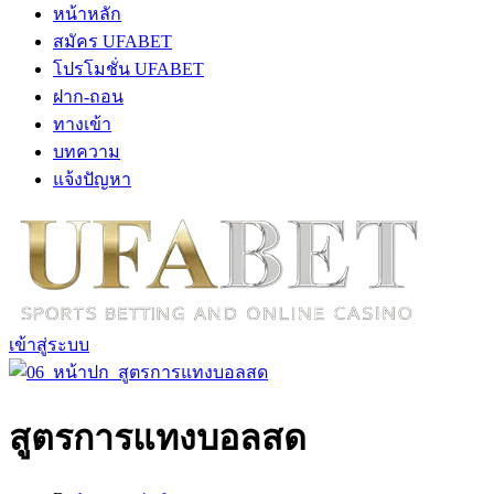
หน้าหลัก
สมัคร UFABET
โปรโมชั่น UFABET
ฝาก-ถอน
ทางเข้า
บทความ
แจ้งปัญหา
เข้าสู่ระบบ
สูตรการแทงบอลสด