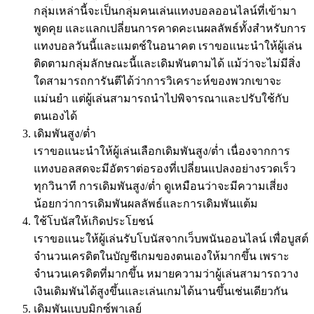
กลุ่มเหล่านี้จะเป็นกลุ่มคนเล่นแทงบอลออนไลน์ที่เข้ามา
พูดคุย และแลกเปลี่ยนการคาดคะเนผลลัพธ์ทั้งสำหรับการ
แทงบอลวันนี้และแมตช์ในอนาคต เราขอแนะนำให้ผู้เล่น
ติดตามกลุ่มลักษณะนี้และเดิมพันตามได้ แม้ว่าจะไม่มีสิ่ง
ใดสามารถการันตีได้ว่าการวิเคราะห์ของพวกเขาจะ
แม่นยำ แต่ผู้เล่นสามารถนำไปพิจารณาและปรับใช้กับ
ตนเองได้
เดิมพันสูง/ต่ำ
เราขอแนะนำให้ผู้เล่นเลือกเดิมพันสูง/ต่ำ เนื่องจากการ
แทงบอลสดจะมีอัตราต่อรองที่เปลี่ยนแปลงอย่างรวดเร็ว
ทุกวินาที การเดิมพันสูง/ต่ำ ดูเหมือนว่าจะมีความเสี่ยง
น้อยกว่าการเดิมพันผลลัพธ์และการเดิมพันแต้ม
ใช้โบนัสให้เกิดประโยชน์
เราขอแนะให้ผู้เล่นรับโบนัสจากเว็บพนันออนไลน์ เพื่อบูสต์
จำนวนเครดิตในบัญชีเกมของตนเองให้มากขึ้น เพราะ
จำนวนเครดิตที่มากขึ้น หมายความว่าผู้เล่นสามารถวาง
เงินเดิมพันได้สูงขึ้นและเล่นเกมได้นานขึ้นเช่นเดียวกัน
เดิมพันแบบมิกซ์พาเลย์