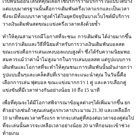
เว็บพนันออนไลน์ที่คุณเลือกใช้บริการว่ามีบริการในแบบใดบ้าง
แต่แบบมาตรฐานนั้นคือการเดิมพันครึ่งเวลาแรกและเป็นเวลา
ซึ่งจะมีทั้งแบบราคาสูงต่ำได้ในยุคปัจจุบันบางเว็บไซต์มีบริการ
วางเงินเดิมพันสดขณะแข่งครึ่งเวลาหลังด้วยซ้ำ
ทำให้คุณสามารถมีโอกาสที่จะชนะ การเดิมพัน ได้ง่ายมากขึ้น
มากกว่าเดิมและวิธีที่นิยมสำหรับการวางเงินเดิมพันบอลสด
ขณะแข่งคือการเล่นแทงบอลแบบสูงต่ำ ซึ่งได้รับความนิยมพอ
สมควรแม้ว่าค่าน้ำไม่สูงมากในการเล่นบอลสด แต่รูปแบบการ
เดิมพันและโอกาสที่จะทำให้คุณชนะการเดิมพันนั้นมันง่ายกว่า
รูปแบบอื่นๆและเคล็ดลับที่เราอยากจะแนะนำคุณ ในวันนี้คือ
เลือกการเล่น ฟุตบอล ขณะแข่งมากกว่า 1 คู่ และควรเลือกคู่
แข่งขันที่มีเวลาห่างกันอย่างน้อย 10 ถึง 15 นาที
เพื่อที่คุณจะได้มีโอกาสพิจารณาข้อมูลต่างๆได้เพิ่มมากขึ้น ยก
ตัวอย่างเช่นถ้าคุณเล่นคู่แรกเวลาประมาณ 21.30 และเหลืออีก
10 นาทีหมดเวลาครึ่งแรก หากจะเล่นคู่ที่สองต่อเวลาจองคู่ต่อไป
ที่จะเล่นนั้นควรจะเหลือเวลาอย่างน้อย 20 นาทีก่อนจะเข้าช่วง
ท้ายเกม