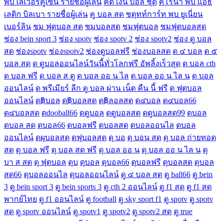
พบ เลเวอร์คูเซ่น รายชื่อผู้เล่น
คิด เงิน บอล ชุด
คิโรน่า พบ แอธ
เลติก บิลเบา รายชื่อผู้เล่น
คู บอล สด
ชตุทท์การ์ท พบ ยูเนี่ยน
เบอร์ลิน
ชม ฟุตบอล สด
ชมบอลสด
ชมฟุตบอล
ชมฟุตบอลสด
ช่อง bein sport 3
ช่อง spotv
ช่อง spotv 2
ช่อง spotv2
ช่อง ดู บอล
สด
ช่องspotv
ช่องspotv2
ช่องดูบอลฟรี
ช่องบอลสด
ด ๔ บอล
ด ๕
บอล สด
ด ดูบอลออนไลน์วันนี้ทั่วโลกฟรี อัพลิ้งเร็วสุด
ด บอล cth
ด บอล ฟรี
ด บอล ส ดู
ด บอล ออ น ไล
ด บอล ออ น ไล น
ด บอล
ออนไลน์
ด พรีเมียร์ ลีก ดู บอล ผ่าน เน็ต คืน นี้ ฟรี
ด ฟุตบอล
ออนไลน์
ด฿บอล
ด฿บอลสด
ด฿ลอลสด
ด๔บอล
ด๔บอล66
ด๔บอลสด
ดdooball66
ดดูบอล
ดดูบอลสด
ดดูบอลสด99
ดบอล
ดบอล สด
ดบอล66
ดบอลฟรี
ดบอลสด
ดบอลออนไล
ดบอล
ออนไลน์
ดผุบอลสด
ดฟุบอลสด
ดุ บอ
ดุ บอน สด
ดุ บอล ถ่ายทอด
สด
ดุ บอล ฟรี
ดุ บอล สด ฟรี
ดุ บอล ออ น
ดุ บอล ออ น ไล น
ดุ
บา ส สด
ดุ ฟุตบอล
ดุบ
ดุบอล
ดุบอล66
ดุบอลฟรี
ดุบอลสด
ดุบอล
สด66
ดุบอลออนไล
ดุบอลออนไลน์
ดู ๔ บอล สด
ดู ball66
ดู bein
3
ดู bein sport 3
ดู bein sports 3
ดู cth 2 ออนไลน์
ดู f1 สด
ดู f1 สด
พากย์ไทย
ดู f1 ออนไลน์
ดู football
ดู sky sport f1
ดู spotv
ดู spotv
สด
ดู spotv ออนไลน์
ดู spotv1
ดู spotv2
ดู spotv2 สด
ดู true