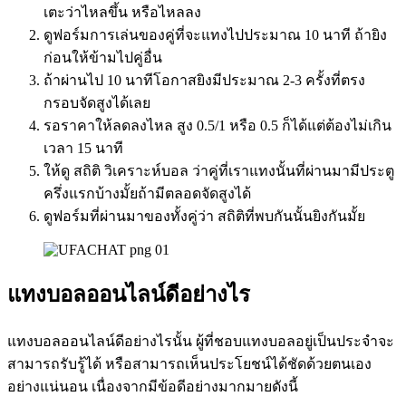
เตะว่าไหลขึ้น หรือไหลลง
ดูฟอร์มการเล่นของคู่ที่จะแทงไปประมาณ 10 นาที ถ้ายิง
ก่อนให้ข้ามไปคู่อื่น
ถ้าผ่านไป 10 นาทีโอกาสยิงมีประมาณ 2-3 ครั้งที่ตรง
กรอบจัดสูงได้เลย
รอราคาให้ลดลงไหล สูง 0.5/1 หรือ 0.5 ก็ได้แต่ต้องไม่เกิน
เวลา 15 นาที
ให้ดู สถิติ วิเคราะห์บอล ว่าคู่ที่เราแทงนั้นที่ผ่านมามีประตู
ครึ่งแรกบ้างมั้ยถ้ามีตลอดจัดสูงได้
ดูฟอร์มที่ผ่านมาของทั้งคู่ว่า สถิติที่พบกันนั้นยิงกันมั้ย
แทงบอลออนไลน์ดีอย่างไร
แทงบอลออนไลน์ดีอย่างไรนั้น ผู้ที่ชอบแทงบอลอยู่เป็นประจำจะ
สามารถรับรู้ได้ หรือสามารถเห็นประโยชน์ได้ชัดด้วยตนเอง
อย่างแน่นอน เนื่องจากมีข้อดีอย่างมากมายดังนี้