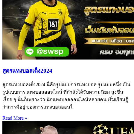
สูตรแทงบอลเต็ง2024
สูตรแทงบอลเต็ง2024 นี่คือรูปแบบการแทงบอล รูปแบบหนึ่ง เป็น
รูปแบบการ แทงบอลออนไลน์ ที่กำลังได้รับความนิยม สูงขึ้น
เรื่อย ๆ นั่นก็เพราะว่า นักแทงบอลออนไลน์หลายคน เริ่มเรียนรู้
ว่าการมีอยู่ ของการแทงบอลออนไ
Read More »