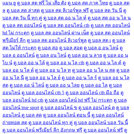
แมน ยู
ดู บอล สด ฟรี ไม่ เสีย ตัง
ดู บอล สด ภาค ไทย
ดู บอล สด
ล
ดู บอล สด ล่าสุด
ดู บอล สด ลิเวอร์พูล ฟรี
ดู บอล สด วัน นี่
ดู
บอล สด วัน นี้ ทุก คู่
ดู บอล สด ออ น ไล ท์
ดู บอล สด ออ น ไล น
ดู บอล สด ออนไลน์
ดู บอล สด ออนไลน์ cth
ดู บอล สด ออนไลน์
hd ไม่ กระตุก
ดู บอล สด ออนไลน์ ผ่าน เน็ต
ดู บอล สด ออนไลน์
พรีเมียร์ ลีก
ดู บอล สด ออนไลน์ ลิเวอร์พูล
ดู บอล สด เ
ดู บอล
สด ไม่ให้ กระตุก
ดู บอล สอ
ดู บอล สอด
ดู บอล อ อน ไลน์
ดู
บอล อ ออนไลน์
ดู บอล อน ไลน์
ดู บอล ออ น ลาย
ดู บอล ออ น
ไบ น์
ดู บอล ออ น ไล์
ดู บอล ออ น ไล cth
ดู บอล ออ น ไล ค์
ดู
บอล ออ น ไล ด์
ดู บอล ออ น ไล ท
ดู บอล ออ น ไล น สด
ดู บอล
ออ น ไล นื
ดู บอล ออ น ไล ย์
ดู บอล ออ น ไล ร์
ดู บอล ออ น ไล
สด
ดู บอล ออ น์ ไลน์
ดู บอล ออ น ไลย
ดู บอล ออ ไล
ดู บอล
ออนไลน์
ดู บอล ออนไลน์ cth 5
ดู บอล ออนไลน์ cth มือ ถือ
ดู
บอล ออนไลน์ hd cth
ดู บอล ออนไลน์ hd ฟรี ไม่ กระตุก
ดู บอล
ออนไลน์ true sport
ดู บอล ออนไลน์ ฃ
ดู บอล ออนไลน์ ด
ดู บอล
ออนไลน์ ดู บอล สด
ดู บอล ออนไลน์ ตอน นี้
ดู บอล ออนไลน์
ถ่ายทอด สด
ดู บอล ออนไลน์ ทุก คู่
ดู บอล ออนไลน์ บอล วัน นี้
ดู บอล ออนไลน์ พรีเมียร์ ลีก อังกฤษ ฟรี
ดู บอล ออนไลน์ ฟรี
ดู