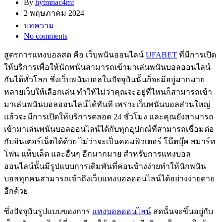
By
hytmnac4mf
2 พฤษภาคม 2024
บทความ
No comments
สูตรการแทงบอลสด คือ เว็บพนันออนไลน์
UFABET
ที่มีการเปิด
ให้บริการเพื่อให้นักพนันสามารถเข้ามาเล่นพนันบอลออนไลน์
กันได้ทั่วโลก ซึ่งเว็บพนันบอลในปัจจุบันนั้นก็จะมีอยู่มากมาย
หลายเว็บให้เลือกเล่น ทำให้ไม่ว่าคุณจะอยู่ที่ไหนก็สามารถเข้า
มาเล่นพนันบอลออนไลน์ได้ทันที เพราะเว็บพนันบอลส่วนใหญ่
แล้วจะมีการเปิดให้บริการตลอด 24 ชั่วโมง และคุณยังสามารถ
เข้ามาเล่นพนันบอลออนไลน์ได้กับทุกอุปกณ์ที่สามารถเชื่อมต่อ
กับอินเตอร์เน็ตได้ด้วย ไม่ว่าจะเป็นคอมพิวเตอร์ โน๊ตบุ๊ค สมาร์ท
โฟน แท็บเล็ต และอื่นๆ อีกมากมาย สำหรับการแทงบอล
ออนไลน์นั้นมีรูปแบบการเดิมพันที่ค่อนข้างง่ายทำให้นักพนัน
บอลทุกคนสามารถเข้าถึงเว็บแทงบอลออนไลน์ได้อย่างง่ายดาย
อีกด้วย
ซึ่งปัจจุบันรูปแบบของการ
แทงบอลออนไลน์
สดนั้นจะขึ้นอยู่กับ