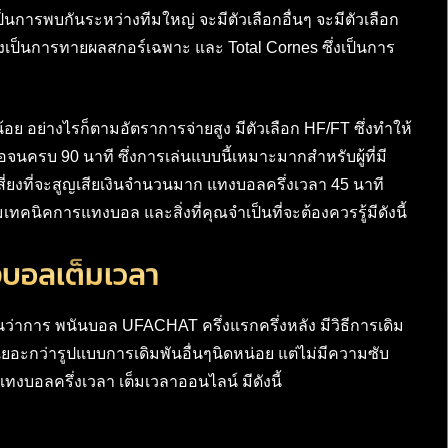
ี่เป็นการพบกันระหว่างทีมใหญ่ จะมีตัวเลือกอื่นๆ จะมีตัวเลือก
ซึ่งเป็นการทายผลสกอร์เฉพาะ และ Total Cornes ซึ่งเป็นการ
้อย อย่างไรก็ตามอัตราการจ่ายสูง มีตัวเลือก HF/FT ซึ่งทำให้
จนครบ 90 นาที ซึ่งการเล่นแบบนี้เหมาะมากสำหรับผู้ที่มี
ี่ยงที่จะสูญเสียเงินจำนวนมาก แทงบอลครึ่งเวลา 45 นาที
เทคนิคการแทงบอล และสิ่งที่คุณจำเป็นที่จะต้องควรรู้มีดังนี้
งบอลเต็มเวลา
านว่าการ พนันบอล
UFACHAT
ครึ่งแรกครึ่งหลัง มีวิธีการเดิม
ูลเยอะกว่ารูปแบบการเดิมพันอื่นๆนิดหน่อย แต่ไม่มีความซับ
 แทงบอลครึ่งเวลา เต็มเวลาออนไลน์ มีดังนี้