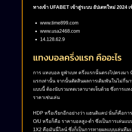
ทางเข้า
UFABET เข้าสู่ระบบ
อัปเดทใหม่ 2024 เข
www.time899.com
www.usa2468.com
14.128.62.9
แทงบอลครึ่งแรก คืออะไร
การ
แทงบอล ยูฟ่าเบท
ครึ่งแรกนั้นตรงไปตรงมา นั
แรกเท่านั้น จากนั้นตัดสินผลการเดิมพันในไม่กี
แบบนี้ ต้องนับรวมทดเวลาบาดเจ็บด้วย ซึ่งการแท
ราคาเช่นเล่น
HDP หรือเรียกอีกอย่างว่า แฮนดิแคป นั่นก็คื
O/U หรือก็คือ ราคาบอลสูง-ต่ำ ซึ่งเป็นการเล่นแ
1X2 คือมันนี่ไลน์ ซึ่งก็เป็นการทายผลแบบเล่นที