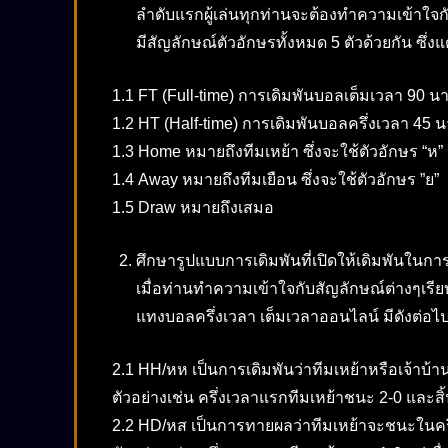
ลำดับแรกผู้เล่นทุกท่านจะต้องทำความเข้าใจ
มีสัญลักษณ์ตัวอักษรทั้งหมด 5 ตัวด้วยกัน ซึ่ง
1.1 FT (Full-time) การเดิมพันบอลเต็มเวลา 90 นา
1.2 HT (Half-time) การเดิมพันบอลครึ่งเวลา 45 น
1.3 Home หมายถึงทีมเหย้า ซึ่งจะใช้ตัวอักษร “ห” 
1.4 Away หมายถึงทีมเยือน ซึ่งจะใช้ตัวอักษร ”ย”
1.5 Draw หมายถึงเสมอ
ศึกษารูปแบบการเดิมพันที่เปิดให้เดิมพันในกา
เมื่อท่านทำความเข้าใจกับสัญลักษณ์ต่างๆเรี
แทงบอลครึ่งเวลา เต็มเวลาออนไลน์ มีดังต่อไปน
2.1 HH/หห เป็นการเดิมพันว่าทีมเหย้าหรือเจ้าบ้า
ตัวอย่างเช่น ครึ่งเวลาแรกทีมเหย้าชนะ 2-0 และส
2.2 HD/หส เป็นการทายผลว่าทีมเหย้าจะชนะในครึ