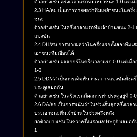
ตัวอย่างเช่น ครึ่งเวลาแรกทีมเหย้าชนะ 1-0 แต่เ
2.3 HA/หย เป็นการทายผลว่าทีมเหย้าชนะในครึ่งแ
ชนะ
ตัวอย่างเช่น ในครึ่งเวลาแรกทีมเจ้าบ้านชนะ 2-
แข่งขัน
2.4 DH/สห การทายผลว่าในครึ่งแรกทั้งสองทีมเสมอก
เอาชนะทีมเยือนได้
ตัวอย่างเช่น ผลสกอร์ในครึ่งเวลาแรก 0-0 แต่เม
1-0
2.5 DD/สส เป็นการเดิมพันว่าผลการแข่งขันทั้งครึ
ประตูเสมอกัน
ตัวอย่างเช่น ในครึ่งแรกมีผลการทำประตูอยู่ที่ 0
2.6 DA/สย เป็นการพนันว่าในช่วงสิ้นสุดครึ่งเว
ประเอาชนะทีมเจ้าบ้านในช่วงครึ่งหลัง
ยกตัวอย่างเช่น ในช่วงครึ่งแรกผลประตูยังเสมอกัน
1