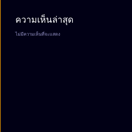
ความเห็นล่าสุด
ไม่มีความเห็นที่จะแสดง