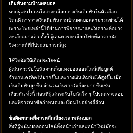
เดิมพันตามบ้านผลบอล
หากผู้เล่นไม่แน่ใจว่าจะเลือกวางเงินเดิมพันในตัวเลือก
ไหนดี การวางเงินเดิมพันตามบ้านผลบอลสามารถช่วยได้
เพราะโพยเหล่านี้ได้ผ่านการพิจารณาและวิเคราะห์อย่าง
ละเอียดมาแล้ว ทั้งนี้ ผู้เล่นควรจะเลือกโพยที่มาจากนัก
วิเคราะห์ที่มีประสบการณ์สูง
ใช้โบนัสให้เกิดประโยชน์
ผู้เล่นควรรับโบนัสจากเว็บแทงบอลออนไลน์เพื่อบูสต์
จำนวนเครดิตให้มากขึ้นและวางเงินเดิมพันได้สูงขึ้น เมื่อ
เงินเดิมพันสูงขึ้น จำนวนเงินรางวัลก็จะมากขึ้นเช่น
เดียวกัน ทั้งนี้ ก่อนที่ผู้เล่นจะรับโบนัสใด ๆ โปรดตรวจสอบ
และพิจารณาข้อกำหนดและเงื่อนไขอย่างถี่ถ้วน
ข้อผิดพลาดที่ควรหลีกเลี่ยงเวลาพนันบอล
สิ่งที่ผู้พนันบอลออนไลน์ทั้งหน้าเก่าและหน้าใหม่มักจะ