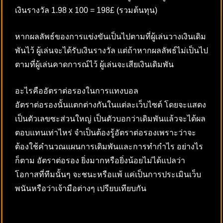
เงินรางวัล 1.98 x 100 = 198£ (รวมต้นทุน)
หากผลลัพธ์ของการแข่งขันเป็นไปตามที่ผู้เล่นวางเงินเดิม
พันไว้ ผู้เล่นจะได้รับเงินรางวัล แต่ถ้าหากผลลัพธ์ไม่เป็นไป
ตามที่ผู้เล่นคาดการณ์ไว้ ผู้เล่นจะเสียเงินเดิมพัน
อะไรคืออัตราต่อรองในการแทงบอล
อัตราต่อรองนั้นแตกต่างกันในแต่ละเว็บไซต์ โดยจะแสดง
เป็นตัวเลขซะส่วนใหญ่ เป็นตัวบอกว่าเดิมพันแล้วจะได้ผล
ตอบแทนเท่าไหร่ จำเป็นต้องรู้อัตราต่อรองเพราะว่าจะ
ต้องใช้คำนวณแผนการเดิมพันและการทำกำไร อย่างไร
ก็ตาม อัตราต่อรอง ยิ่งมากหรือยิ่งน้อยไม่ได้แปลว่า
โอกาสที่ทีมนั้นๆ จะชนะหรือแพ้ แค่เป็นการประเมินเว็บ
พนันหรือว่าเจ้ามือต่างๆ เปรียบเทียบกัน