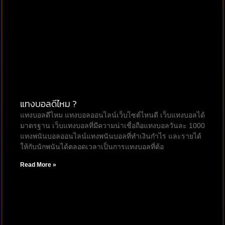
แทงบอลดีไหม ?
แทงบอลดีไหม แทงบอลออนไลน์เว็บไซต์ไหนดี เว็บแทงบอลได้
มาตรฐาน เว็บแทงบอลที่มีความน่าเชื่อถือแทงบอลวันละ 1000
แทงพนันบอลออนไลน์แทงพนันบอลที่ทำเงินกำไร และรายได้
ให้กับนักพนันได้ตลอดเวลาเป็นการแทงบอลที่ต้อ
Read More »