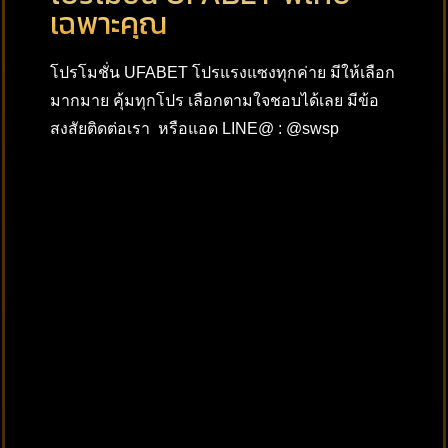
เฉพาะคุณ
โปรโมชั่น
UFABET
โปรแรงแซงทุกค่าย มีให้เลือก
มากมาย คุ้มทุกโปร เลือกตามใจชอบได้เลย มีข้อ
สงสัยติดต่อเรา หรือแอด LINE@ :
@swsp