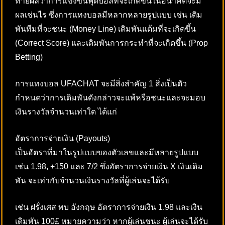
ทายผลว่าการแข่งขันฟุตบอลที่จะเกิดขึ้นในอนาคตจะมี
ผลเช่นไร ซึ่งการแทงบอลมีหลากหลายรูปแบบ เช่น เดิม
พันทีมที่จะชนะ (Money Line) เดิมพันแต้มที่จะเกิดขึ้น
(Correct Score) และเดิมพันการกระทำที่จะเกิดขึ้น (Prop
Betting)
การแทงบอล
UFACHAT
จะมีสิ่งสำคัญ 1 สิ่งเป็นตัว
กำหนดว่าการเดิมพันดังกล่าวจะแพ้หรือชนะและจะมอบ
เงินรางวัลจำนวนเท่าใด ได้แก่
อัตราการจ่ายเงิน (Payouts)
เป็นอัตราที่มาในรูปแบบของตัวเลขและมีหลายรูปแบบ
เช่น 1.98, +150 และ 7/2 ซึ่งอัตราการจ่ายเงิน X เงินเดิม
พัน จะเท่ากับจำนวนเงินรางวัลที่ผู้เล่นจะได้รับ
เช่น ฝรั่งเศส พบ อังกฤษ อัตราการจ่ายเงิน 1.98 และเงิน
เดิมพัน 100£ หมายความว่า หากผู้เล่นชนะ ผู้เล่นจะได้รับ