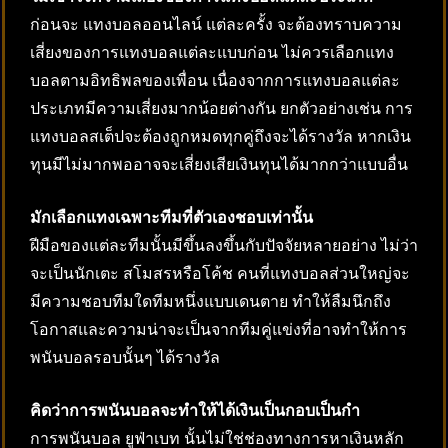
ก่อนจะ
แทงบอลออนไลน์
แต่ละครั้ง จะต้องทราบความ
เสี่ยงของการแทงบอลแต่ละแบบก่อน ไม่ควรเลือกแทง
บอลตามอิทธิพลของเพื่อน เนื่องจากการแทงบอลแต่ละ
ประเภทมีความเสี่ยงมากน้อยต่างกัน ยกตัวอย่างเช่น การ
แทงบอลสเต็ปจะต้องถูกหมดทุกคู่ถึงจะได้รางวัล หากเงิน
ทุนมีไม่มากพออาจจะเสี่ยงเสียเงินทุนได้มากกว่าแบบอื่น
มักเลือกแทงเฉพาะทีมที่ตัวเองชอบเท่านั้น
ฝีมือของแต่ละทีมนั้นมีขึ้นลงขึ้นกับปัจจัยหลายอย่าง ไม่ว่า
จะเป็นนักเตะ สโมสรหรือโค้ช คนที่แทงบอลส่วนใหญ่จะ
มีความชอบทีมใดทีมหนึ่งแบบเดนตาย ทำให้ลืมนึกถึง
โอกาสและความน่าจะเป็นจากทีมคู่แข่งที่อาจทำให้การ
พนันบอลรอบนั้นๆ ได้รางวัล
คิดว่าการพนันบอลจะทำให้ได้เงินเป็นกอบเป็นกำ
การพนันบอล
ยูฟ่าเบท
นั้นไม่ใช่ช่องทางการหาเงินหลัก