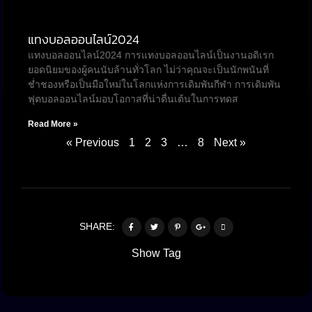
แทงบอลออนไลน์2024
แทงบอลออนไลน์2024 การแทงบอลออนไลน์เป็นงานอดิเรก
ยอดนิยมของผู้คนนับล้านทั่วโลก ไม่ว่าคุณจะเป็นนักพนันที่
ช่ำชองหรือเป็นมือใหม่ในโลกแห่งการเดิมพันกีฬา การเดิมพัน
ฟุตบอลออนไลน์มอบโอกาสที่น่าตื่นเต้นในการทดส
Read More »
« Previous
1
2
3
…
8
Next »
SHARE:
Show Tag