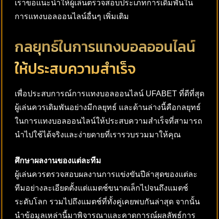
เราขอแนะนำให้ผู้เล่นตรวจสอบประเภทการเดิมพันใน
การแทงบอลออนไลน์อื่นๆ เพิ่มเติม
กลยุทธ์ในการแทงบอลออนไลน์
ให้ประสบความสำเร็จ
เพื่อประสบการณ์การแทงบอลออนไลน์
UFABET
ที่ดีที่สุด
ผู้เล่นควรเดิมพันอย่างมีกลยุทธ์ และด้านล่างนี้คือกลยุทธ์
ในการแทงบอลออนไลน์ให้ประสบความสำเร็จที่สามารถ
นำไปใช้ได้จริงและง่ายดายที่เรารวบรวมมาให้คุณ
ศึกษาผลงานของแต่ละทีม
ผู้เล่นควรตรวจสอบผลงานการแข่งขันปีล่าสุดของแต่ละ
ทีมอย่างละเอียดตั้งแต่แมตช์ขนาดเล็กไปจนถึงแมตช์
ระดับโลก รวมไปถึงแมตช์ที่ทั้งคู่เคยพบกันล่าสุด จากนั้น
นำข้อมูลเหล่านี้มาพิจารณาและคาดการณ์ผลลัพธ์การ