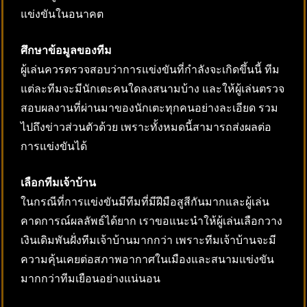
แข่งขันในอนาคต
ศึกษาข้อมูลของทีม
ผู้เล่นควรตรวจสอบว่าการแข่งขันที่กำลังจะเกิดขึ้นนี้ ทีม
แต่ละทีมจะมีนักเตะคนใดลงสนามบ้าง และให้ผู้เล่นตรวจ
สอบผลงานที่ผ่านมาของนักเตะทุกคนอย่างละเอียด รวม
ไปถึงข่าวส่วนตัวด้วย เพราะทั้งหมดนี้สามารถส่งผลต่อ
การแข่งขันได้
เลือกทีมเจ้าบ้าน
ในกรณีที่การแข่งขันมีทีมที่มีฝีมือสูสีกันมากและผู้เล่น
คาดการณ์ผลลัพธ์ได้ยาก เราขอแนะนำให้ผู้เล่นเลือกวาง
เงินเดิมพันฝั่งทีมเจ้าบ้านมากกว่า เพราะทีมเจ้าบ้านจะมี
ความคุ้นเคยต่อสภาพอากาศในเมืองและสนามแข่งขัน
มากกว่าทีมเยือนอย่างแน่นอน